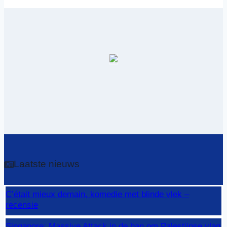
Laatste nieuws
C’était mieux demain, komedie met blinde vlek –
recensie
Singapore: Massive Attack in de ban om Palestijnse vlag