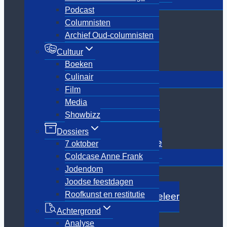
Cultuur
submenu
Podcast
Boeken
Columnisten
Culinair
Archief Oud-columnisten
Film
Media
Cultuur
Showbizz
Boeken
Toggle
Culinair
Dossiers
submenu
Film
7 oktober
Media
Coldcase Anne Frank
Showbizz
Jodendom
Joodse feestdagen
Dossiers
Roofkunst en restitutie
7 oktober
Toggle
Coldcase Anne Frank
Achtergrond
submenu
Jodendom
Analyse
Joodse feestdagen
In memoriam
Roofkunst en restitutie
Joodse iconen van weleer
Joods Den Haag
Achtergrond
Reizen
Analyse