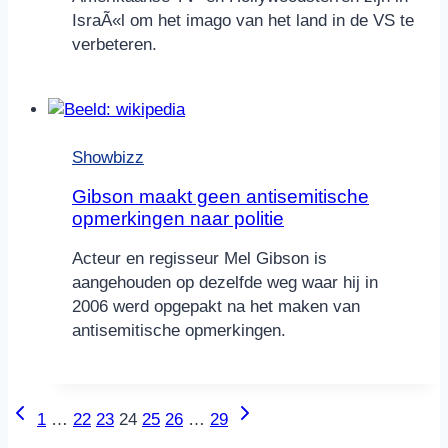
IsraÃ«l om het imago van het land in de VS te
verbeteren.
Showbizz
Gibson maakt geen antisemitische
opmerkingen naar politie
Acteur en regisseur Mel Gibson is
aangehouden op dezelfde weg waar hij in
2006 werd opgepakt na het maken van
antisemitische opmerkingen.
Paginanavigatie
Vorige
Volgende
1
…
22
23
24
25
26
…
29
pagina
pagina