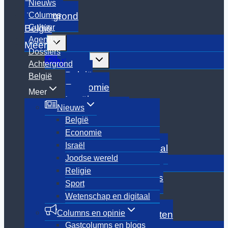
Nieuws
Dossiers
Columns
Achtergrond
Cultuur
België
Agenda
Toggle
Meer
submenu
Dossiers
Toggle
Nieuws
Achtergrond
submenu
België
België
Economie
Meer
Israël
Nieuws
Joodse wereld
België
Religie
Economie
Sport
Israël
Wetenschap en digitaal
Joodse wereld
Toggle
Columns en opinie
submenu
Religie
Gastcolumns en blogs
Sport
Podcast
Wetenschap en digitaal
Columnisten
Columns en opinie
Archief Oud-columnisten
Gastcolumns en blogs
Toggle