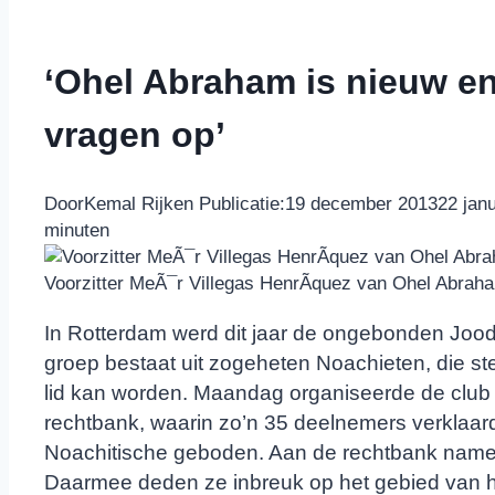
‘Ohel Abraham is nieuw en
vragen op’
Door
Kemal Rijken
Publicatie:
19 december 2013
22 jan
minuten
Voorzitter MeÃ¯r Villegas HenrÃ­quez van Ohel Abrah
In Rotterdam werd dit jaar de ongebonden Jo
groep bestaat uit zogeheten Noachieten, die ste
lid kan worden. Maandag organiseerde de club 
rechtbank, waarin zo’n 35 deelnemers verklaar
Noachitische geboden. Aan de rechtbank namen 
Daarmee deden ze inbreuk op het gebied van h