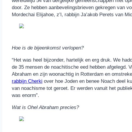
wereldwijd 54 van dergelijke gemeenschappen met opl
door. Ze hebben aanbevelingsbrieven gekregen van voo
Mordechai Elijahoe, z’l, rabbijn Ja’akob Perets van Mi
Hoe is de bijeenkomst verlopen?
“Het was heel bijzonder, hartelijk en erg druk. We ha
de 35 mensen de noachitische eed hebben afgelegd. Vri
Abraham en zijn woonachtig in Rotterdam en omstreke
rabbijn Cherki
over hoe Joden en benee Noach deel kun
van noachisme tot geroet. Er werden vanuit het publie
was enorm”.
Wat is Ohel Abraham precies?