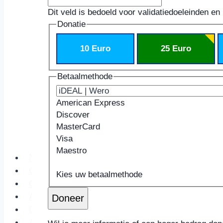
Dit veld is bedoeld voor validatiedoeleinden en
Donatie
10 Euro
25 Euro
Betaalmethode
American Express
Discover
MasterCard
Visa
Maestro
Nieuws
Ondersteunde
Kaartnummer
Vervaldatum
Beveiligingscode
Naam
Columns
creditcards:
Kaarthouder
Kies uw betaalmethode
Cultuur
American
Agenda
Doneer
Express,
Dossiers
Discover,
Achtergrond
MasterCard,