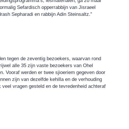
eidingsprogramma’s, lesmaterialen, ga zo maar
rmalig Sefardisch opperrabbijn van Jisraeel
drash Sepharadi en rabbijn Adin Steinsaltz.”
dden tegen de zeventig bezoekers, waarvan rond
jwel alle 35 zijn vaste bezoekers van Ohel
n. Vooraf werden er twee sjioeriem gegeven door
nen zijn van dezelfde kehilla en de verhouding
k veel vragen gesteld en de tevredenheid achteraf