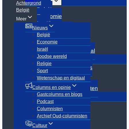
Nieuws
Achtergrond
submenu
België
België
Economie
Meer
Israël
Nieuws
Joodse wereld
België
Religie
Economie
Sport
Israël
Wetenschap en digitaal
Joodse wereld
Toggle
Columns en opinie
submenu
Religie
Gastcolumns en blogs
Sport
Podcast
Wetenschap en digitaal
Columnisten
Columns en opinie
Archief Oud-columnisten
Gastcolumns en blogs
Toggle
Cultuur
submenu
Podcast
Boeken
Columnisten
Culinair
Archief Oud-columnisten
Film
Media
Cultuur