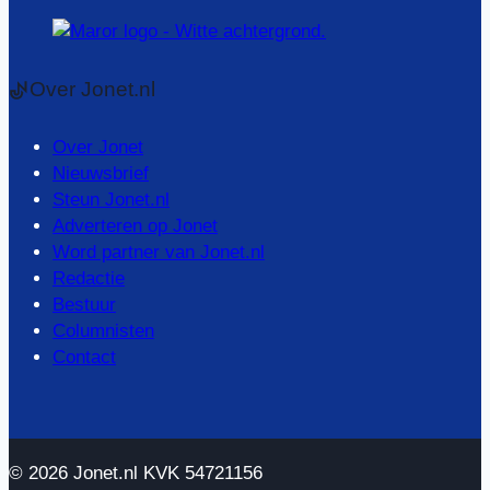
Over Jonet.nl
Over Jonet
Nieuwsbrief
Steun Jonet.nl
Adverteren op Jonet
Word partner van Jonet.nl
Redactie
Bestuur
Columnisten
Contact
© 2026 Jonet.nl KVK 54721156