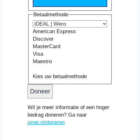
Betaalmethode
American Express
Discover
MasterCard
Visa
Maestro
Ondersteunde
Kaartnummer
Vervaldatum
Beveiligingscode
Naam
creditcards:
Kaarthouder
Kies uw betaalmethode
American
Express,
Discover,
MasterCard,
Wil je meer informatie of een hoger
Visa,
bedrag doneren? Ga naar
Maestro
jonet.nl/doneren