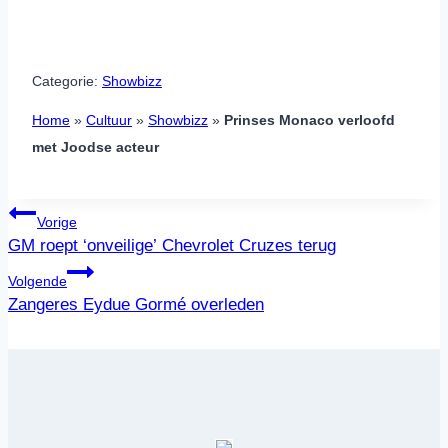
Categorie:
Showbizz
Home
»
Cultuur
»
Showbizz
»
Prinses Monaco verloofd
met Joodse acteur
Bericht
Vorige
navigatie
GM roept ‘onveilige’ Chevrolet Cruzes terug
Volgende
Zangeres Eydue Gormé overleden