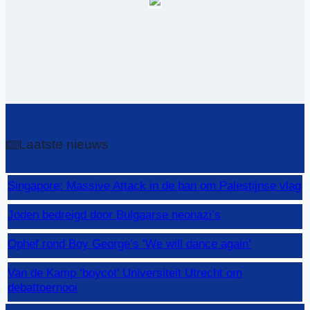
Laatste nieuws
Singapore: Massive Attack in de ban om Palestijnse vlag
Joden bedreigd door Bulgaarse neonazi’s
Ophef rond Boy George’s ‘We will dance again’
Van de Kamp ‘boycot’ Universiteit Utrecht om
debattoernooi