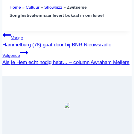
Home
»
Cultuur
»
Showbizz
»
Zwitserse
Songfestivalwinnaar levert bokaal in om Israël
Bericht
Vorige
navigatie
Hammelburg (78) gaat door bij BNR Nieuwsradio
Volgende
Als je Hem echt nodig hebt… – column Awraham Meijers