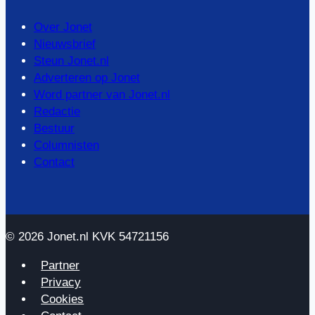
Over Jonet
Nieuwsbrief
Steun Jonet.nl
Adverteren op Jonet
Word partner van Jonet.nl
Redactie
Bestuur
Columnisten
Contact
© 2026 Jonet.nl KVK 54721156
Partner
Privacy
Cookies