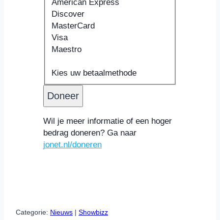
American Express
Discover
MasterCard
Visa
Maestro
Ondersteunde
Kaartnummer
Vervaldatum
Beveiligingscode
Naam
creditcards:
Kaarthouder
Kies uw betaalmethode
American
Express,
Discover,
MasterCard,
Wil je meer informatie of een hoger
Visa,
bedrag doneren? Ga naar
Maestro
jonet.nl/doneren
Categorie:
Nieuws
 | 
Showbizz