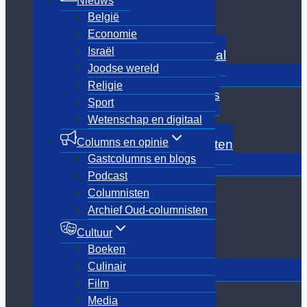
Nieuws
Joodse wereld
België
Religie
Economie
Sport
Israël
Wetenschap en digitaal
Joodse wereld
Toggle
Columns en opinie
submenu
Religie
Gastcolumns en blogs
Sport
Podcast
Wetenschap en digitaal
Columnisten
Columns en opinie
Archief Oud-columnisten
Gastcolumns en blogs
Toggle
Cultuur
submenu
Podcast
Boeken
Columnisten
Culinair
Archief Oud-columnisten
Film
Media
Cultuur
Showbizz
Boeken
Toggle
Culinair
Dossiers
submenu
Film
7 oktober
Media
Coldcase Anne Frank