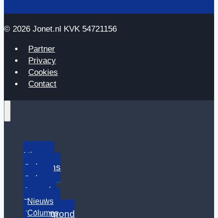
© 2026 Jonet.nl KVK 54721156
Partner
Privacy
Cookies
Contact
26 Av 5786
Nieuws
Columns
Cultuur
Agenda
Nieuws
Dossiers
Columns
Achtergrond