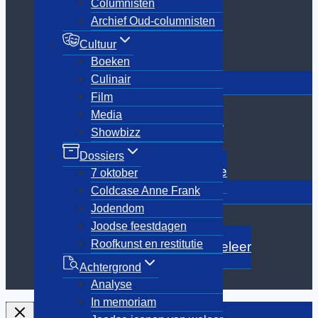
Columnisten
Culinair
Archief Oud-columnisten
Film
Media
Cultuur
Showbizz
Boeken
Toggle
Culinair
Dossiers
submenu
Film
7 oktober
Media
Coldcase Anne Frank
Showbizz
Jodendom
Joodse feestdagen
Dossiers
Roofkunst en restitutie
7 oktober
Toggle
Coldcase Anne Frank
Achtergrond
submenu
Jodendom
Analyse
Joodse feestdagen
In memoriam
Roofkunst en restitutie
Joodse iconen van weleer
Joods Den Haag
Achtergrond
Reizen
Analyse
In memoriam