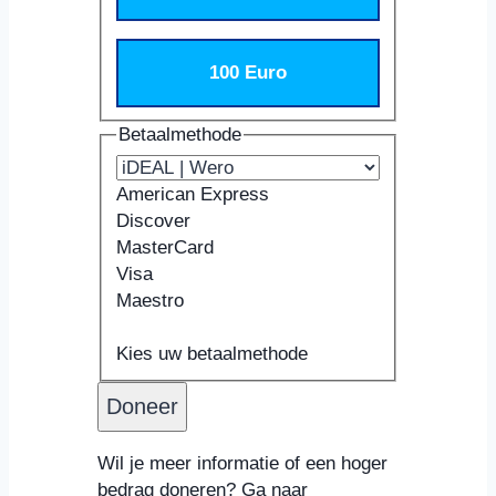
100 Euro
Betaalmethode
American Express
Discover
MasterCard
Visa
Maestro
Ondersteunde
Kaartnummer
Vervaldatum
Beveiligingscode
Naam
creditcards:
Kaarthouder
Kies uw betaalmethode
American
Express,
Discover,
MasterCard,
Wil je meer informatie of een hoger
Visa,
bedrag doneren? Ga naar