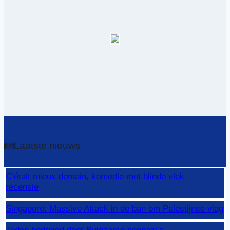
Laatste nieuws
C’était mieux demain, komedie met blinde vlek –
recensie
Singapore: Massive Attack in de ban om Palestijnse vlag