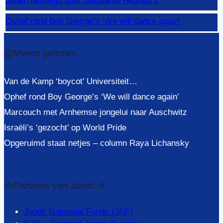
Joden bedreigd door Bulgaarse neonazi’s
Ophef rond Boy George’s ‘We will dance again’
Meest gelezen
Van de Kamp ‘boycot’ Universiteit…
Ophef rond Boy George’s ‘We will dance again’
Marcouch met Arnhemse jongelui naar Auschwitz
Israëli’s ‘gezocht’ op World Pride
Opgeruimd staat netjes – column Raya Lichansky
Partners van Jonet.nl
Joods Nationaal Fonds (JNF)