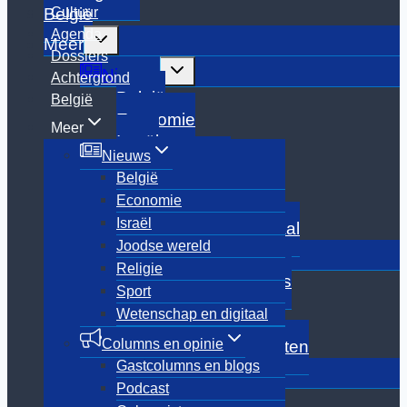
Cultuur
België
Agenda
Toggle
Meer
submenu
Dossiers
Toggle
Nieuws
Achtergrond
submenu
België
België
Economie
Meer
Israël
Nieuws
Joodse wereld
België
Religie
Economie
Sport
Israël
Wetenschap en digitaal
Joodse wereld
Toggle
Columns en opinie
submenu
Religie
Gastcolumns en blogs
Sport
Podcast
Wetenschap en digitaal
Columnisten
Columns en opinie
Archief Oud-columnisten
Gastcolumns en blogs
Toggle
Cultuur
submenu
Podcast
Boeken