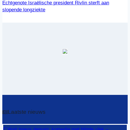
Echtgenote Israëlische president Rivlin sterft aan
slopende longziekte
Laatste nieuws
C’était mieux demain, komedie met blinde vlek –