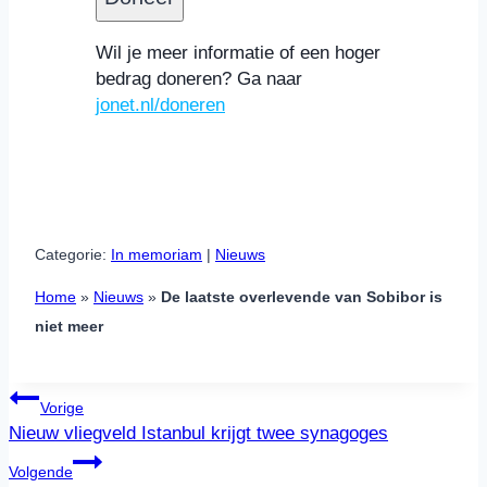
Discover,
MasterCard,
Wil je meer informatie of een hoger
Visa,
bedrag doneren? Ga naar
Maestro
jonet.nl/doneren
Categorie:
In memoriam
 | 
Nieuws
Home
»
Nieuws
»
De laatste overlevende van Sobibor is
niet meer
Bericht
Vorige
navigatie
Nieuw vliegveld Istanbul krijgt twee synagoges
Volgende