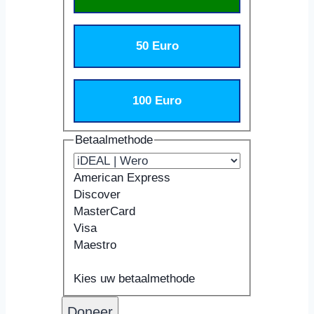
50 Euro
100 Euro
Betaalmethode
American Express
Discover
MasterCard
Visa
Maestro
Ondersteunde
Kaartnummer
Vervaldatum
Beveiligingscode
Naam
creditcards:
Kaarthouder
Kies uw betaalmethode
American
Express,