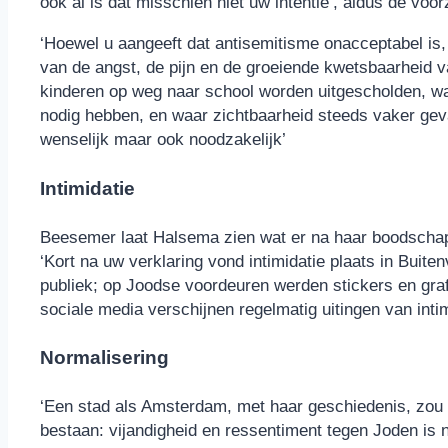
ook al is dat misschien niet uw intentie’, aldus de voo
‘Hoewel u aangeeft dat antisemitisme onacceptabel is, 
van de angst, de pijn en de groeiende kwetsbaarheid 
kinderen op weg naar school worden uitgescholden, w
nodig hebben, en waar zichtbaarheid steeds vaker geva
wenselijk maar ook noodzakelijk’
Intimidatie
Beesemer laat Halsema zien wat er na haar boodschap
‘Kort na uw verklaring vond intimidatie plaats in Buit
publiek; op Joodse voordeuren werden stickers en graf
sociale media verschijnen regelmatig uitingen van inti
Normalisering
‘Een stad als Amsterdam, met haar geschiedenis, zou 
bestaan: vijandigheid en ressentiment tegen Joden is n