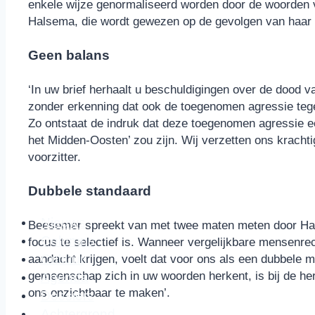
enkele wijze genormaliseerd worden door de woorden 
Halsema, die wordt gewezen op de gevolgen van haar
Geen balans
‘In uw brief herhaalt u beschuldigingen over de dood 
zonder erkenning dat ook de toegenomen agressie teg
Zo ontstaat de indruk dat deze toegenomen agressie een
het Midden-Oosten’ zou zijn. Wij verzetten ons krachti
voorzitter.
Dubbele standaard
Nieuws
Beesemer spreekt van met twee maten meten door Halse
Columns
focus te selectief is. Wanneer vergelijkbare mensenre
Cultuur
aandacht krijgen, voelt dat voor ons als een dubbele 
gemeenschap zich in uw woorden herkent, is bij de her
Agenda
ons onzichtbaar te maken’.
Dossiers
Achtergrond