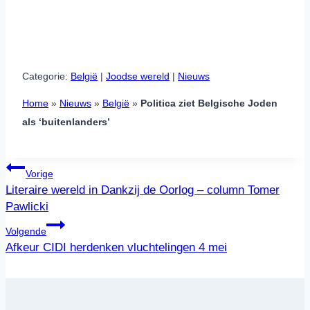
Categorie:
België
 | 
Joodse wereld
 | 
Nieuws
Home
»
Nieuws
»
België
»
Politica ziet Belgische Joden
als ‘buitenlanders’
Bericht
Vorige
navigatie
Literaire wereld in Dankzij de Oorlog – column Tomer
Pawlicki
Volgende
Afkeur CIDI herdenken vluchtelingen 4 mei