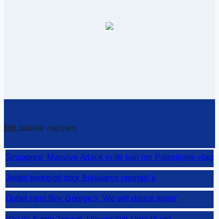
Laatste nieuws
Singapore: Massive Attack in de ban om Palestijnse vlag
Joden bedreigd door Bulgaarse neonazi’s
Ophef rond Boy George’s ‘We will dance again’
Van de Kamp ‘boycot’ Universiteit Utrecht om