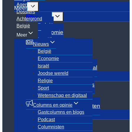
Agenda
Toggle
Meer
submenu
Dossiers
Toggle
Nieuws
Achtergrond
submenu
België
België
Economie
Meer
Israël
Nieuws
Joodse wereld
België
Religie
Economie
Sport
Israël
Wetenschap en digitaal
Joodse wereld
Toggle
Columns en opinie
submenu
Religie
Gastcolumns en blogs
Sport
Podcast
Wetenschap en digitaal
Columnisten
Columns en opinie
Archief Oud-columnisten
Gastcolumns en blogs
Toggle
Cultuur
submenu
Podcast
Boeken
Columnisten
Culinair