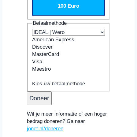
100 Euro
Betaalmethode
American Express
Discover
MasterCard
Visa
Maestro
Ondersteunde
Kaartnummer
Vervaldatum
Beveiligingscode
Naam
creditcards:
Kaarthouder
Kies uw betaalmethode
American
Express,
Discover,
MasterCard,
Wil je meer informatie of een hoger
Visa,
bedrag doneren? Ga naar
Maestro
jonet.nl/doneren