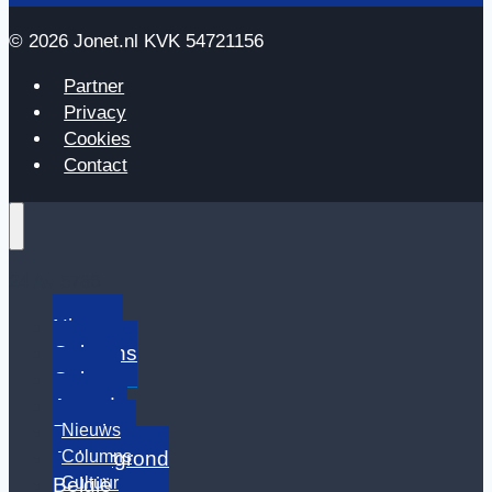
© 2026 Jonet.nl KVK 54721156
Partner
Privacy
Cookies
Contact
24 Av 5786
Nieuws
Columns
Cultuur
Agenda
Nieuws
Dossiers
Columns
Achtergrond
Cultuur
België