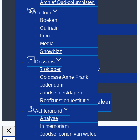
Archief Oud-columnisten
Film
Media
Cultuur
Showbizz
Boeken
Toggle
Culinair
Dossiers
submenu
Film
7 oktober
Media
Coldcase Anne Frank
Showbizz
Jodendom
Joodse feestdagen
Dossiers
Roofkunst en restitutie
7 oktober
Toggle
Coldcase Anne Frank
Achtergrond
submenu
Jodendom
Analyse
Joodse feestdagen
In memoriam
Roofkunst en restitutie
Joodse iconen van weleer
Joods Den Haag
Achtergrond
Reizen
Analyse
In memoriam
Joodse iconen van weleer
Zoeken