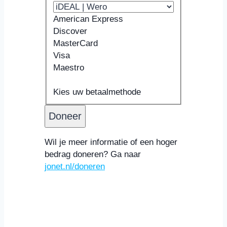
American Express
Discover
MasterCard
Visa
Maestro
Ondersteunde
Kaartnummer
Vervaldatum
Beveiligingscode
Naam
creditcards:
Kaarthouder
Kies uw betaalmethode
American
Express,
Discover,
MasterCard,
Wil je meer informatie of een hoger
Visa,
bedrag doneren? Ga naar
Maestro
jonet.nl/doneren