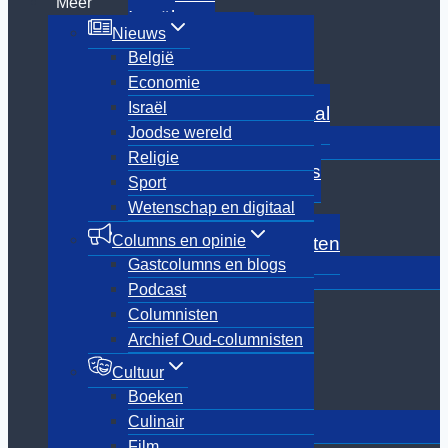
Meer
Israël
Nieuws
Joodse wereld
België
Religie
Economie
Sport
Israël
Wetenschap en digitaal
Joodse wereld
Toggle
Columns en opinie
submenu
Religie
Gastcolumns en blogs
Sport
Podcast
Wetenschap en digitaal
Columnisten
Columns en opinie
Archief Oud-columnisten
Gastcolumns en blogs
Toggle
Cultuur
submenu
Podcast
Boeken
Columnisten
Culinair
Archief Oud-columnisten
Film
Media
Cultuur
Showbizz
Boeken
Toggle
Culinair
Dossiers
submenu
Film