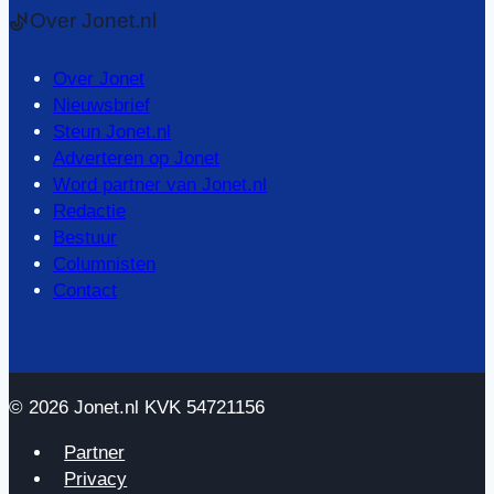
Over Jonet.nl
Over Jonet
Nieuwsbrief
Steun Jonet.nl
Adverteren op Jonet
Word partner van Jonet.nl
Redactie
Bestuur
Columnisten
Contact
© 2026 Jonet.nl KVK 54721156
Partner
Privacy