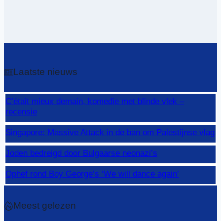
Laatste nieuws
C’était mieux demain, komedie met blinde vlek –
recensie
Singapore: Massive Attack in de ban om Palestijnse vlag
Joden bedreigd door Bulgaarse neonazi’s
Ophef rond Boy George’s ‘We will dance again’
Meest gelezen