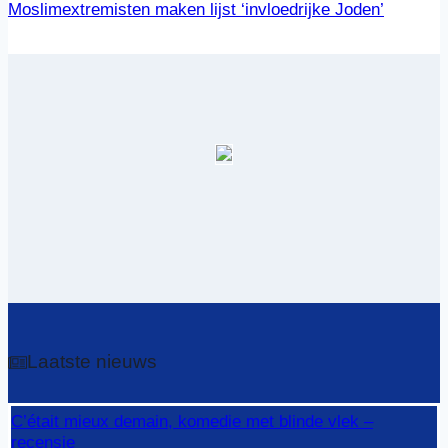
Moslimextremisten maken lijst ‘invloedrijke Joden’
Laatste nieuws
C’était mieux demain, komedie met blinde vlek –
recensie