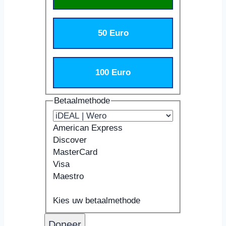
50 Euro
100 Euro
Betaalmethode
American Express
Discover
MasterCard
Visa
Maestro
Ondersteunde
Kaartnummer
Vervaldatum
Beveiligingscode
Naam
creditcards:
Kaarthouder
Kies uw betaalmethode
American
Express,