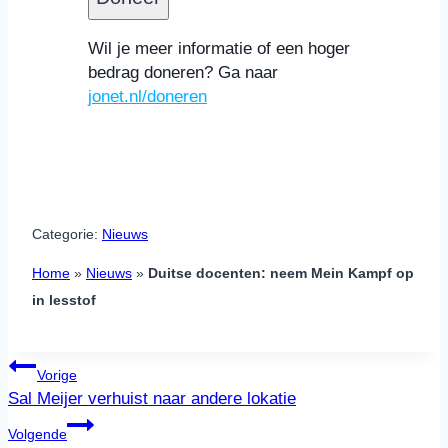
Discover,
MasterCard,
Wil je meer informatie of een hoger
Visa,
bedrag doneren? Ga naar
Maestro
jonet.nl/doneren
Categorie:
Nieuws
Home
»
Nieuws
»
Duitse docenten: neem Mein Kampf op
in lesstof
Bericht
Vorige
navigatie
Sal Meijer verhuist naar andere lokatie
Volgende