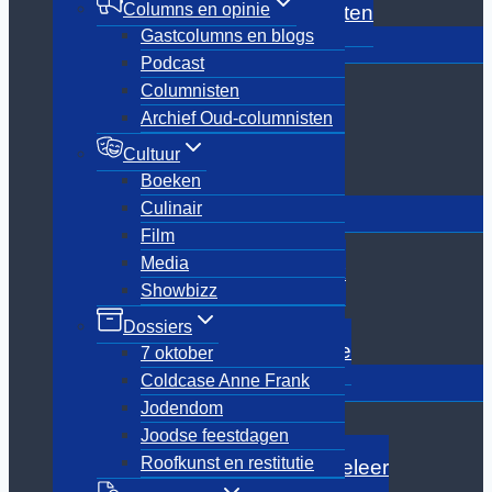
Columns en opinie
Archief Oud-columnisten
Gastcolumns en blogs
Toggle
Cultuur
submenu
Podcast
Boeken
Columnisten
Culinair
Archief Oud-columnisten
Film
Media
Cultuur
Showbizz
Boeken
Toggle
Culinair
Dossiers
submenu
Film
7 oktober
Media
Coldcase Anne Frank
Showbizz
Jodendom
Joodse feestdagen
Dossiers
Roofkunst en restitutie
7 oktober
Toggle
Coldcase Anne Frank
Achtergrond
submenu
Jodendom
Analyse
Joodse feestdagen
In memoriam
Roofkunst en restitutie
Joodse iconen van weleer