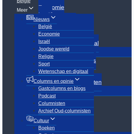
België
België
Economie
Meer
Israël
Nieuws
Joodse wereld
België
Religie
Economie
Sport
Israël
Wetenschap en digitaal
Joodse wereld
Toggle
Columns en opinie
submenu
Religie
Gastcolumns en blogs
Sport
Podcast
Wetenschap en digitaal
Columnisten
Columns en opinie
Archief Oud-columnisten
Gastcolumns en blogs
Toggle
Cultuur
submenu
Podcast
Boeken
Columnisten
Culinair
Archief Oud-columnisten
Film
Media
Cultuur
Showbizz
Boeken