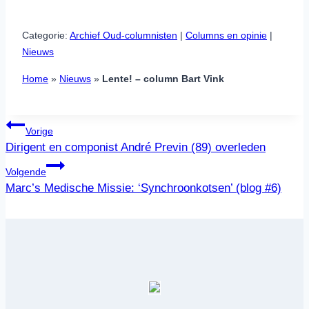
Categorie:
Archief Oud-columnisten
 | 
Columns en opinie
 | 
Nieuws
Home
»
Nieuws
»
Lente! – column Bart Vink
Bericht
Vorige
navigatie
Dirigent en componist André Previn (89) overleden
Volgende
Marc’s Medische Missie: ‘Synchroonkotsen’ (blog #6)