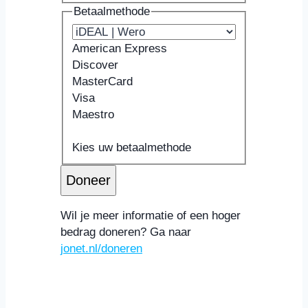
Betaalmethode
American Express
Discover
MasterCard
Visa
Maestro
Ondersteunde
Kaartnummer
Vervaldatum
Beveiligingscode
Naam
creditcards:
Kaarthouder
Kies uw betaalmethode
American
Doneer
Express,
Discover,
MasterCard,
Wil je meer informatie of een hoger
Visa,
bedrag doneren? Ga naar
Maestro
jonet.nl/doneren