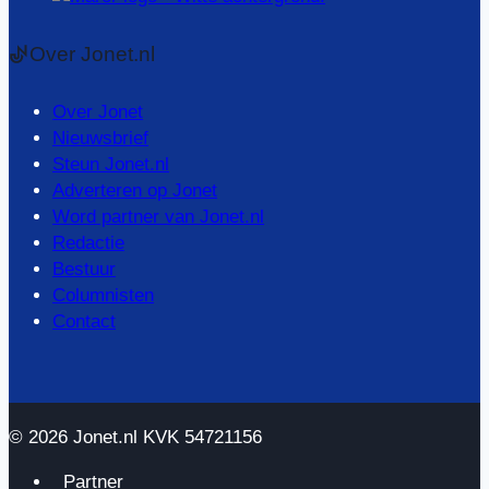
Over Jonet.nl
Over Jonet
Nieuwsbrief
Steun Jonet.nl
Adverteren op Jonet
Word partner van Jonet.nl
Redactie
Bestuur
Columnisten
Contact
© 2026 Jonet.nl KVK 54721156
Partner