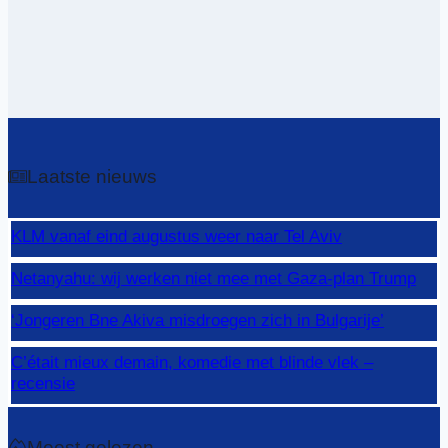
Laatste nieuws
KLM vanaf eind augustus weer naar Tel Aviv
Netanyahu: wij werken niet mee met Gaza-plan Trump
‘Jongeren Bne Akiva misdroegen zich in Bulgarije’
C’était mieux demain, komedie met blinde vlek –
recensie
Meest gelezen