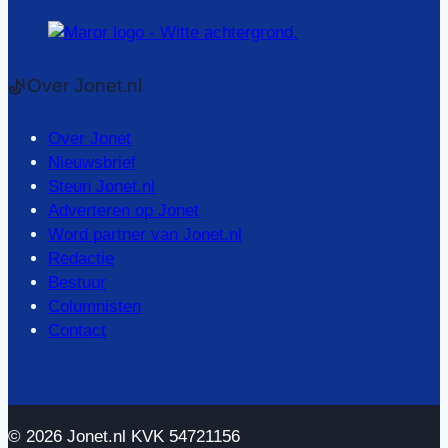
Over Jonet.nl
Over Jonet
Nieuwsbrief
Steun Jonet.nl
Adverteren op Jonet
Word partner van Jonet.nl
Redactie
Bestuur
Columnisten
Contact
© 2026 Jonet.nl KVK 54721156