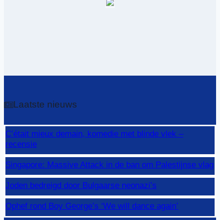
Laatste nieuws
C’était mieux demain, komedie met blinde vlek –
recensie
Singapore: Massive Attack in de ban om Palestijnse vlag
Joden bedreigd door Bulgaarse neonazi’s
Ophef rond Boy George’s ‘We will dance again’