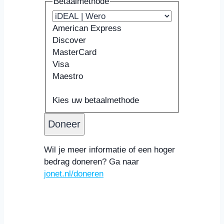
Betaalmethode
American Express
Discover
MasterCard
Visa
Maestro
Ondersteunde
Kaartnummer
Vervaldatum
Beveiligingscode
Naam
creditcards:
Kaarthouder
Kies uw betaalmethode
American
Express,
Discover,
MasterCard,
Wil je meer informatie of een hoger
Visa,
bedrag doneren? Ga naar
Maestro
jonet.nl/doneren