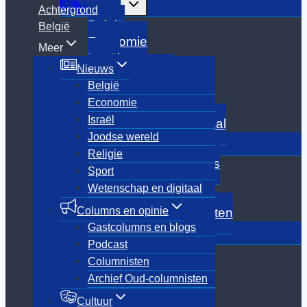
Toggle
Nieuws
Achtergrond
submenu
België
België
Economie
Meer
Israël
Nieuws
Joodse wereld
België
Religie
Economie
Sport
Israël
Wetenschap en digitaal
Joodse wereld
Toggle
Columns en opinie
submenu
Religie
Gastcolumns en blogs
Sport
Podcast
Wetenschap en digitaal
Columnisten
Columns en opinie
Archief Oud-columnisten
Gastcolumns en blogs
Toggle
Cultuur
submenu
Podcast
Boeken
Columnisten
Culinair
Archief Oud-columnisten
Film
Media
Cultuur