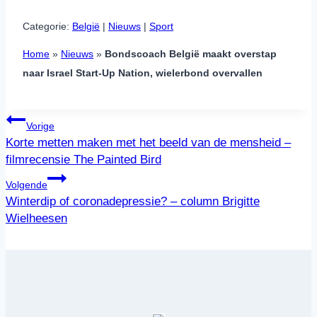
Categorie:
België
 | 
Nieuws
 | 
Sport
Home
»
Nieuws
»
Bondscoach België maakt overstap
naar Israel Start-Up Nation, wielerbond overvallen
Bericht
Vorige
navigatie
Korte metten maken met het beeld van de mensheid –
filmrecensie The Painted Bird
Volgende
Winterdip of coronadepressie? – column Brigitte
Wielheesen