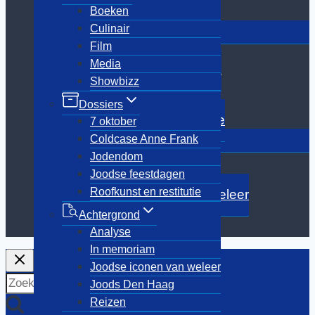
Showbizz
Boeken
Toggle
Culinair
Dossiers
submenu
Film
7 oktober
Media
Coldcase Anne Frank
Showbizz
Jodendom
Joodse feestdagen
Dossiers
Roofkunst en restitutie
7 oktober
Toggle
Coldcase Anne Frank
Achtergrond
submenu
Jodendom
Analyse
Joodse feestdagen
In memoriam
Roofkunst en restitutie
Joodse iconen van weleer
Joods Den Haag
Achtergrond
Reizen
Analyse
In memoriam
Joodse iconen van weleer
Zoeken
Joods Den Haag
naar:
Reizen