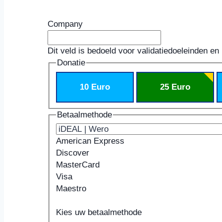
Company
Dit veld is bedoeld voor validatiedoeleinden en
Donatie
10 Euro
25 Euro
Betaalmethode
American Express
Discover
MasterCard
Visa
Maestro
Ondersteunde
Kaartnummer
Vervaldatum
Beveiligingscode
Naam
creditcards:
Kaarthouder
Kies uw betaalmethode