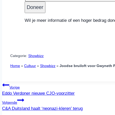
American
Express,
Discover,
MasterCard,
Wil je meer informatie of een hoger bedrag d
Visa,
Maestro
Categorie:
Showbizz
Home
»
Cultuur
»
Showbizz
»
Joodse bruiloft voor Gwyneth 
Bericht
Vorige
navigatie
Eddo Verdoner nieuwe CJO-voorzitter
Volgende
C&A Duitsland haalt ‘neonazi-kleren’ terug