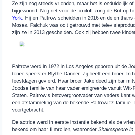
Ze zijn nog steeds vrienden, maar het is onduidelijk o
bijgewoond. Nog net voor de bruiloft zong de Brit op he
York
. Hij en Paltrow scheidden in 2016 en delen thans
Moses. Falchuk was ooit getrouwd met televisieproduce
zijn ze in 2013 gescheiden. Ook zij hebben twee kinder
Paltrow werd in 1972 in Los Angeles geboren uit de J
toneelspeelster Blythe Danner. Zij heeft een broer. In 
feestdagen gevierd. Haar broer Jake deed zijn bar mit
Joodse familie van haar vader emigreerde vanuit Wit-
Staten. Paltrow’s betovergrootvader van vaders kant w
een afstammeling van de bekende Paltrowicz-familie. D
voortgebracht.
De actrice werd in eerste instantie bekend als de vrie
bekend om haar filmrollen, waaronder
Shakespeare in