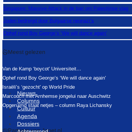
Singapore: Massive Attack in de ban om Palestijnse vlag
Joden bedreigd door Bulgaarse neonazi’s
Ophef rond Boy George’s ‘We will dance again’
Meest gelezen
Van de Kamp ‘boycot’ Universiteit…
Ophef rond Boy George’s ‘We will dance again’
Israëli’s ‘gezocht’ op World Pride
Nieuws
Marcouch met Arnhemse jongelui naar Auschwitz
Columns
Opgeruimd staat netjes – column Raya Lichansky
Cultuur
Agenda
Dossiers
Partners van Jonet.nl
Achtergrond