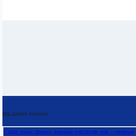
Laatste nieuws
C’était mieux demain, komedie met blinde vlek – recensie