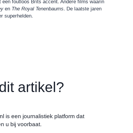
 een foutloos Brits accent. Andere films waarin
ey
en
The Royal Tenenbaums
. De laatste jaren
er superhelden.
it artikel?
 is een journalistiek platform dat
n u bij voorbaat.