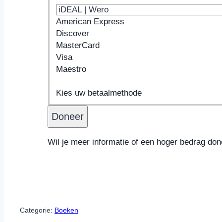
American Express
Discover
MasterCard
Visa
Maestro
Ondersteunde
Kaartnummer
Vervaldatum
Beveiligingscode
Naam
creditcards:
Kaarthouder
Kies uw betaalmethode
American
Express,
Discover,
MasterCard,
Wil je meer informatie of een hoger bedrag d
Visa,
Maestro
Categorie:
Boeken