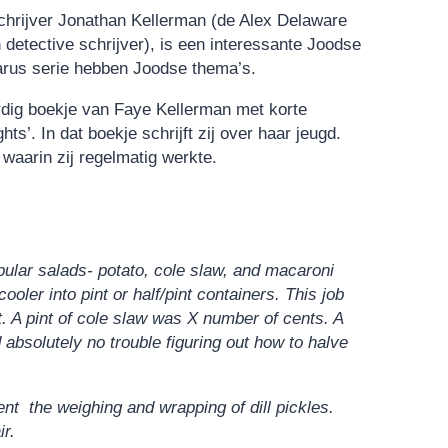
chrijver Jonathan Kellerman (de Alex Delaware
etective schrijver), is een interessante Joodse
zarus serie hebben Joodse thema’s.
ardig boekje van Faye Kellerman met korte
s’. In dat boekje schrijft zij over haar jeugd.
 waarin zij regelmatig werkte.
ular salads- potato, cole slaw, and macaroni
ooler into pint or half/pint containers. This job
. A pint of cole slaw was X number of cents. A
d absolutely no trouble figuring out how to halve
t the weighing and wrapping of dill pickles.
ir.