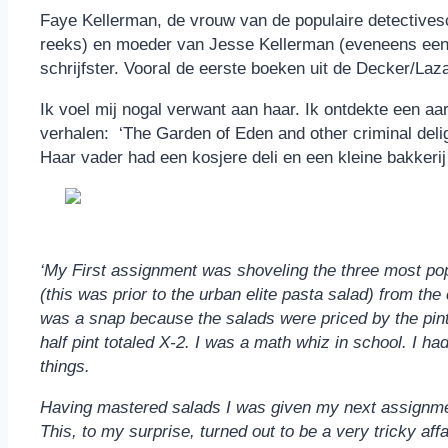
Faye Kellerman, de vrouw van de populaire detectives
reeks) en moeder van Jesse Kellerman (eveneens een d
schrijfster. Vooral de eerste boeken uit de Decker/La
Ik voel mij nogal verwant aan haar. Ik ontdekte een a
verhalen: ‘The Garden of Eden and other criminal delight
Haar vader had een kosjere deli en een kleine bakkerij
‘My First assignment was shoveling the three most pop
(this was prior to the urban elite pasta salad) from the c
was a snap because the salads were priced by the pint
half pint totaled X-2. I was a math whiz in school. I ha
things.
Having mastered salads I was given my next assignmen
This, to my surprise, turned out to be a very tricky affa