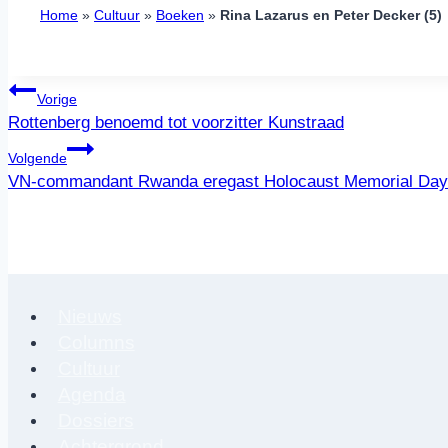
Home
»
Cultuur
»
Boeken
»
Rina Lazarus en Peter Decker (5)
Bericht
Vorige
navigatie
Rottenberg benoemd tot voorzitter Kunstraad
Volgende
VN-commandant Rwanda eregast Holocaust Memorial Day
Nieuws
Columns
Cultuur
Agenda
Dossiers
Achtergrond