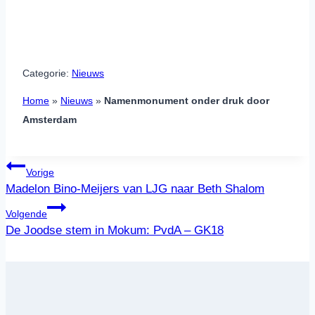
Categorie:
Nieuws
Home
»
Nieuws
»
Namenmonument onder druk door
Amsterdam
Bericht
Vorige
navigatie
Madelon Bino-Meijers van LJG naar Beth Shalom
Volgende
De Joodse stem in Mokum: PvdA – GK18