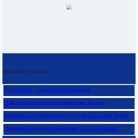
Laatste nieuws
Etty is back! – column David Barnouw
KLM vanaf eind augustus weer naar Tel Aviv
Netanyahu: wij werken niet mee met Gaza-plan Trump
‘Jongeren Bne Akiva misdroegen zich in Bulgarije’