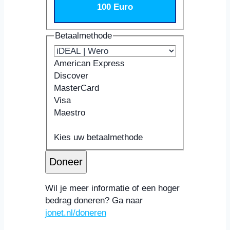
100 Euro
Betaalmethode
American Express
Discover
MasterCard
Visa
Maestro
Ondersteunde
Kaartnummer
Vervaldatum
Beveiligingscode
Naam
creditcards:
Kaarthouder
Kies uw betaalmethode
American
Doneer
Express,
Discover,
MasterCard,
Wil je meer informatie of een hoger
Visa,
bedrag doneren? Ga naar
Maestro
jonet.nl/doneren