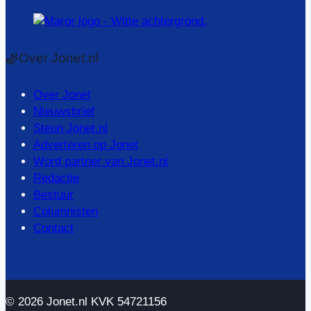
Over Jonet.nl
Over Jonet
Nieuwsbrief
Steun Jonet.nl
Adverteren op Jonet
Word partner van Jonet.nl
Redactie
Bestuur
Columnisten
Contact
© 2026 Jonet.nl KVK 54721156