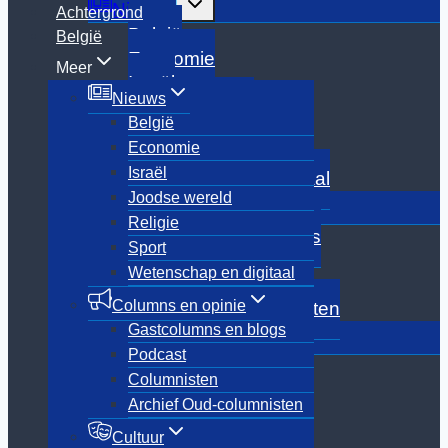
Nieuws
Achtergrond
submenu
België
België
Economie
Meer
Israël
Nieuws
Joodse wereld
België
Religie
Economie
Sport
Israël
Wetenschap en digitaal
Joodse wereld
Toggle
Columns en opinie
submenu
Religie
Gastcolumns en blogs
Sport
Podcast
Wetenschap en digitaal
Columnisten
Columns en opinie
Archief Oud-columnisten
Gastcolumns en blogs
Toggle
Cultuur
submenu
Podcast
Boeken
Columnisten
Culinair
Archief Oud-columnisten
Film
Media
Cultuur