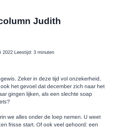
 column Judith
i 2022
Leestijd:
3
minuten
ngewis. Zeker in deze tijd vol onzekerheid,
 ook het gevoel dat december zich naar het
ar gingen lijken, als een slechte soap
iets?
arin we alles onder de loep nemen. U weet
n frisse start. Of ook veel gehoord: een