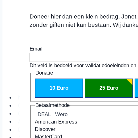
Doneer hier dan een klein bedrag. Jonet.nl
zonder giften niet kan bestaan. Wij danke
Email
Dit veld is bedoeld voor validatiedoeleinden en
Donatie
10 Euro
25 Euro
Nieuws
Betaalmethode
Columns
Cultuur
Agenda
American Express
Discover
Dossiers
MasterCard
Achtergrond