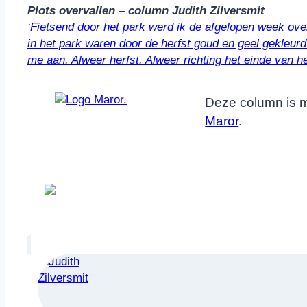
Plots overvallen – column Judith Zilversmit
‘Fietsend door het park werd ik de afgelopen week o
in het park waren door de herfst goud en geel gekleurd.
me aan. Alweer herfst. Alweer richting het einde van h
Deze column is 
Maror
.